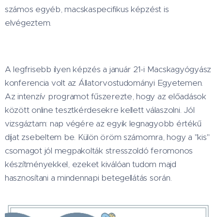
számos egyéb, macskaspecifikus képzést is
elvégeztem.
A legfrisebb ilyen képzés a január 21-i Macskagyógyász
konferencia volt az Állatorvostudományi Egyetemen.
Az intenzív programot fűszerezte, hogy az előadások
között online tesztkérdesekre kellett válaszolni. Jól
vizsgáztam: nap végére az egyik legnagyobb értékű
díjat zsebeltem be. Külön öröm számomra, hogy a "kis"
csomagot jól megpakolták stresszoldó feromonos
készítményekkel, ezeket kiválóan tudom majd
hasznosítani a mindennapi betegellátás során.