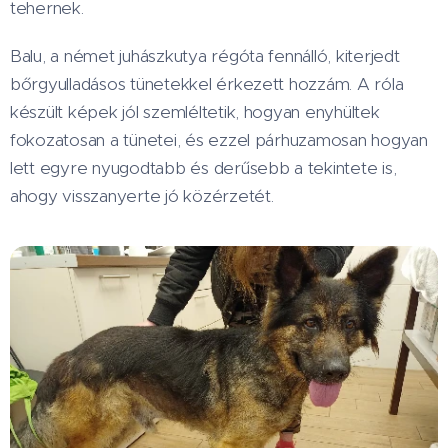
tehernek.
Balu, a német juhászkutya régóta fennálló, kiterjedt
bőrgyulladásos tünetekkel érkezett hozzám. A róla
készült képek jól szemléltetik, hogyan enyhültek
fokozatosan a tünetei, és ezzel párhuzamosan hogyan
lett egyre nyugodtabb és derűsebb a tekintete is,
ahogy visszanyerte jó közérzetét.