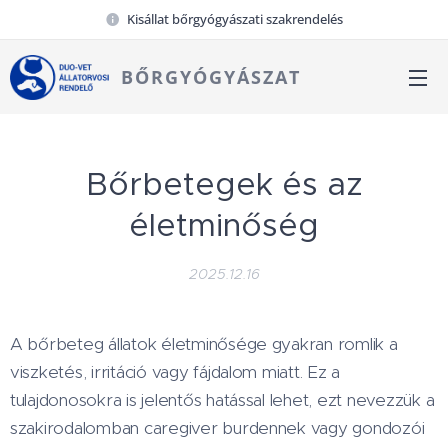
Kisállat bőrgyógyászati szakrendelés
BŐRGYÓGYÁSZAT
Bőrbetegek és az
életminőség
2025.12.16
A bőrbeteg állatok életminősége gyakran romlik a
viszketés, irritáció vagy fájdalom miatt. Ez a
tulajdonosokra is jelentős hatással lehet, ezt nevezzük a
szakirodalomban caregiver burdennek vagy gondozói